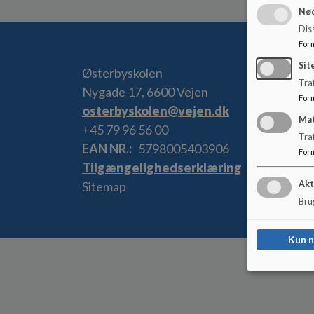
Nød
Dis
For
Sit
Østerbyskolen
Traf
Nygade 17, 6600 Vejen
For
osterbyskolen@vejen.dk
Ma
+45 79 96 56 00
Tra
EAN NR.
5798005403906
For
Tilgængelighedserklæring
Sitemap
Akt
Brug
Kun 