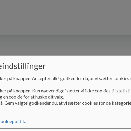
r
ØsterbyCentret
SFO
Skolemad
K
indstillinger
ker på knappen ’Accepter alle’, godkender du, at vi sætter cookies t
ker på knappen ’Kun nødvendige,’ sætter vi ikke cookies til statisti
 en cookie for at huske dit valg.
å ’Gem valgte’ godkender du, at vi sætter cookies for de kategorie
jser
cookiepolitik
.