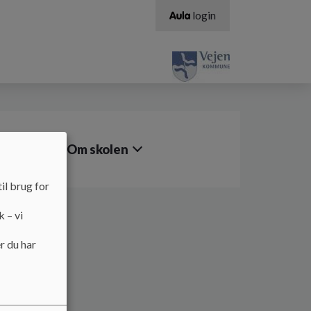
login
ontakt
Om skolen
il brug for
k – vi
r du har