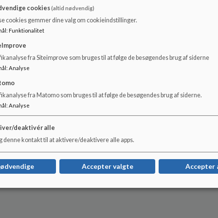
vendige cookies
(altid nødvendig)
se cookies gemmer dine valg om cookieindstillinger.
mål
:
Funktionalitet
eImprove
ikanalyse fra Siteimprove som bruges til at følge de besøgendes brug af siderne
mål
:
Analyse
tomo
fikanalyse fra Matomo som bruges til at følge de besøgendes brug af siderne.
mål
:
Analyse
iver/deaktivér alle
 denne kontakt til at aktivere/deaktivere alle apps.
nødvendige
Accepter valgte
Accepter 