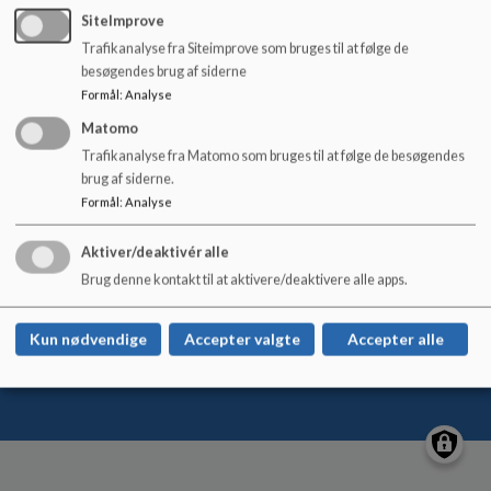
o
SiteImprove
l
Trafikanalyse fra Siteimprove som bruges til at følge de
d
Østerbyskolen
besøgendes brug af siderne
e
Nygade 17, 6600 Vejen
Formål
:
Analyse
t
osterbyskolen@vejen.dk
Matomo
+45 79 96 56 00
Trafikanalyse fra Matomo som bruges til at følge de besøgendes
brug af siderne.
EAN NR.
5798005403906
Formål
:
Analyse
Tilgængelighedserklæring
Sitemap
Aktiver/deaktivér alle
Brug denne kontakt til at aktivere/deaktivere alle apps.
Kun nødvendige
Accepter valgte
Accepter alle
Cookie politik