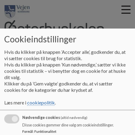
Cookieindstillinger
G
Østerbyskolen
Hvis du klikker på knappen ’Accepter alle’, godkender du, at
å
Om skolen
Skoleudviklingssamtale 2022/2023
vi sætter cookies til brug for statistik.
t
Hvis du klikker på knappen ’Kun nødvendige,’ sætter vi ikke
i
cookies til statistik – vi benytter dog en cookie for at huske
Skoleudviklingssamtale 2022/2023
l
dit valg.
h
Klikker du på ’Gem valgte’ godkender du, at vi sætter
o
cookies for de kategorier du har krydset af.
v
.
e
Læs mere i
cookiepolitik
.
Dokumenter
d
i
Skoleudviklingssamtale 2022-2023.pdf
Nødvendige cookies
n
(altid nødvendig)
d
Disse cookies gemmer dine valg om cookieindstillinger.
h
Formål
:
Funktionalitet