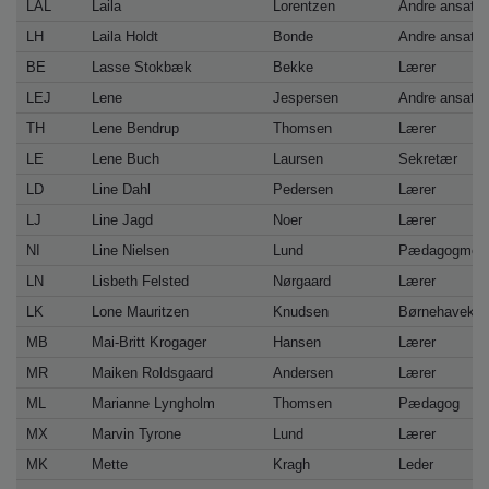
LAL
Laila
Lorentzen
Andre ansatte
LH
Laila Holdt
Bonde
Andre ansatte
BE
Lasse Stokbæk
Bekke
Lærer
LEJ
Lene
Jespersen
Andre ansatte
TH
Lene Bendrup
Thomsen
Lærer
LE
Lene Buch
Laursen
Sekretær
LD
Line Dahl
Pedersen
Lærer
LJ
Line Jagd
Noer
Lærer
NI
Line Nielsen
Lund
Pædagogmedh
LN
Lisbeth Felsted
Nørgaard
Lærer
LK
Lone Mauritzen
Knudsen
Børnehavekla
MB
Mai-Britt Krogager
Hansen
Lærer
MR
Maiken Roldsgaard
Andersen
Lærer
ML
Marianne Lyngholm
Thomsen
Pædagog
MX
Marvin Tyrone
Lund
Lærer
MK
Mette
Kragh
Leder