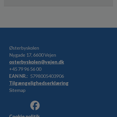
Østerbyskolen
Nygade 17, 6600 Vejen
osterbyskolen@vejen.dk
+45 79 96 56 00
EAN NR.
5798005403906
Tilgængelighedserklæring
Sitemap
Cookie politik