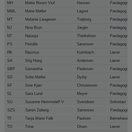
MH
Mette Risom Viuf
Hansen
Pædagogmed
MML
Marie Møller
Lagoni
Pædagog
MT
Melanie Laugesen
Trøjborg
Pædagogisk 
NJ
Nina Brun
Jæger
Pædagog
NT
Natasja
Therkelsen
Pædagogmed
PS
Pernille
Sørensen
Pædagog
RK
Rasmus
Kulmbach
Lærer
SA
Stig Hoeg
Andersen
Lærer
SBP
Samantha
Pedersen
Pædagogisk 
SD
Sofie Møller
Dyrby
Lærer
SF
Sine Kjær
Christensen
Pædagogisk 
SL
Sara Lund
Meyer
Pædagog
SU
Susanne Hemmeløff V
Svendsen
Sekretær
SZS
Søren Zeberg
Sørensen
Pædagogisk 
TF
Tanja Marie Falk
Paulsen
Børnehavekl
TO
Trine
Olsen
Lærer