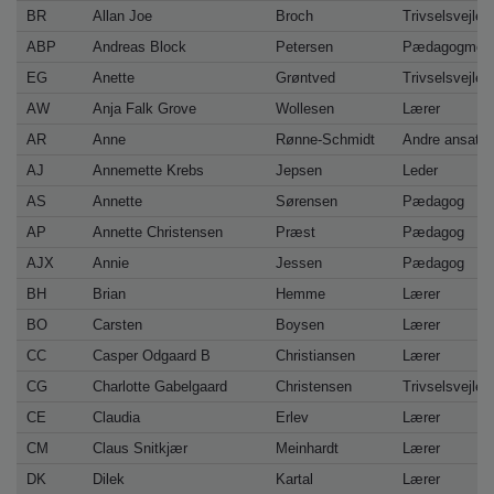
o
BR
Allan Joe
Broch
Trivselsvejled
l
ABP
Andreas Block
Petersen
Pædagogmedh
d
e
EG
Anette
Grøntved
Trivselsvejled
t
AW
Anja Falk Grove
Wollesen
Lærer
AR
Anne
Rønne-Schmidt
Andre ansatte
AJ
Annemette Krebs
Jepsen
Leder
AS
Annette
Sørensen
Pædagog
AP
Annette Christensen
Præst
Pædagog
AJX
Annie
Jessen
Pædagog
BH
Brian
Hemme
Lærer
BO
Carsten
Boysen
Lærer
CC
Casper Odgaard B
Christiansen
Lærer
CG
Charlotte Gabelgaard
Christensen
Trivselsvejled
CE
Claudia
Erlev
Lærer
CM
Claus Snitkjær
Meinhardt
Lærer
DK
Dilek
Kartal
Lærer