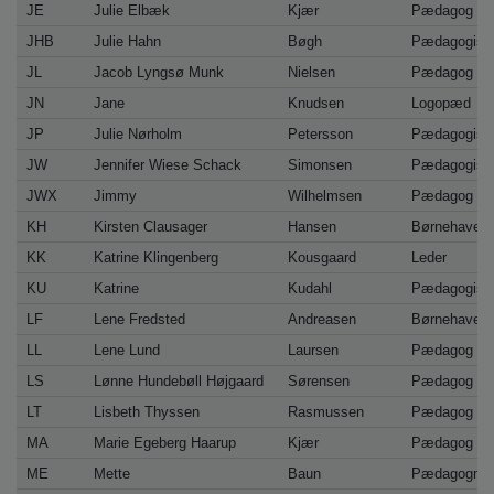
JE
Julie Elbæk
Kjær
Pædagog
JHB
Julie Hahn
Bøgh
Pædagogisk 
JL
Jacob Lyngsø Munk
Nielsen
Pædagog
JN
Jane
Knudsen
Logopæd
JP
Julie Nørholm
Petersson
Pædagogisk 
JW
Jennifer Wiese Schack
Simonsen
Pædagogisk 
JWX
Jimmy
Wilhelmsen
Pædagog
KH
Kirsten Clausager
Hansen
Børnehavekl
KK
Katrine Klingenberg
Kousgaard
Leder
KU
Katrine
Kudahl
Pædagogisk 
LF
Lene Fredsted
Andreasen
Børnehavekl
LL
Lene Lund
Laursen
Pædagog
LS
Lønne Hundebøll Højgaard
Sørensen
Pædagog
LT
Lisbeth Thyssen
Rasmussen
Pædagog
MA
Marie Egeberg Haarup
Kjær
Pædagog
ME
Mette
Baun
Pædagogmed