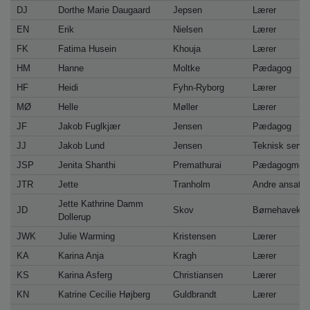
DJ
Dorthe Marie Daugaard
Jepsen
Lærer
EN
Erik
Nielsen
Lærer
FK
Fatima Husein
Khouja
Lærer
HM
Hanne
Moltke
Pædagog
HF
Heidi
Fyhn-Ryborg
Lærer
MØ
Helle
Møller
Lærer
JF
Jakob Fuglkjær
Jensen
Pædagog
JJ
Jakob Lund
Jensen
Teknisk servi
JSP
Jenita Shanthi
Premathurai
Pædagogmedh
JTR
Jette
Tranholm
Andre ansatte
Jette Kathrine Damm
JD
Skov
Børnehavekla
Dollerup
JWK
Julie Warming
Kristensen
Lærer
KA
Karina Anja
Kragh
Lærer
KS
Karina Asferg
Christiansen
Lærer
KN
Katrine Cecilie Højberg
Guldbrandt
Lærer