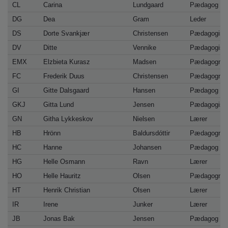
CL
Carina
Lundgaard
Pædagog
DG
Dea
Gram
Leder
DS
Dorte Svankjær
Christensen
Pædagogisk 
DV
Ditte
Vennike
Pædagogisk 
EMX
Elzbieta Kurasz
Madsen
Pædagogmed
FC
Frederik Duus
Christensen
Pædagogmed
GI
Gitte Dalsgaard
Hansen
Pædagog
GKJ
Gitta Lund
Jensen
Pædagogisk 
GN
Githa Lykkeskov
Nielsen
Lærer
HB
Hrönn
Baldursdóttir
Pædagogmed
HC
Hanne
Johansen
Pædagog
HG
Helle Osmann
Ravn
Lærer
HO
Helle Hauritz
Olsen
Pædagogmed
HT
Henrik Christian
Olsen
Lærer
IR
Irene
Junker
Lærer
JB
Jonas Bak
Jensen
Pædagog