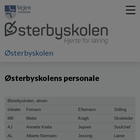
G
Østerbyskolen
å
Om skolen
Østerbyskolens personale
t
i
Østerbyskolens personale
l
h
o
v
Østerbyskolen, almen
e
d
Initialer
Fornavn
Efternavn
Stilling
i
MK
Mette
Kragh
Skoleleder
n
AJ
Annette Krebs
Jepsen
Soufchef
d
h
AL
Alberte Normann
Jessing
Lærer