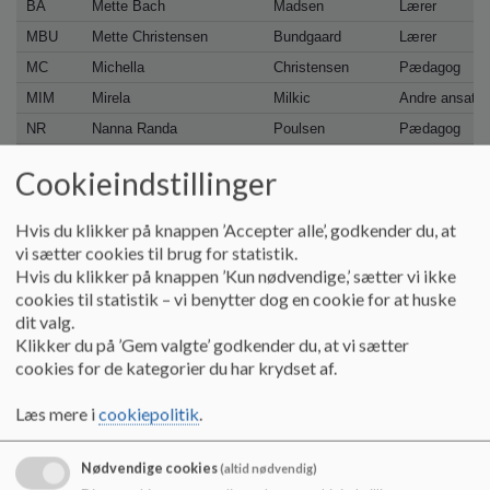
BA
Mette Bach
Madsen
Lærer
MBU
Mette Christensen
Bundgaard
Lærer
MC
Michella
Christensen
Pædagog
MIM
Mirela
Milkic
Andre ansatte
NR
Nanna Randa
Poulsen
Pædagog
NV
Nanna Vodder
Jørgensen
Pædagog
Cookieindstillinger
NL
Nicolai Fogt
Lorentzen
Teknisk servi
NP
Nicoline Andrea
Ploug
Lærer
Hvis du klikker på knappen ’Accepter alle’, godkender du, at
NK
Nina
Kahrimanovic
Børnehavekla
vi sætter cookies til brug for statistik.
Hvis du klikker på knappen ’Kun nødvendige,’ sætter vi ikke
PP
Pernille Ring
Pedersen
Pædagogisk a
cookies til statistik – vi benytter dog en cookie for at huske
RD
Ralf Erbs
Dohn
Lærer
dit valg.
WU
Stefan Wulff
Vandborg
Lærer
Klikker du på ’Gem valgte’ godkender du, at vi sætter
cookies for de kategorier du har krydset af.
ST
Steffen
Engebæk
Lærer
SB
Steffen Bækkel
Nielsen
Andre ansatte
Læs mere i
cookiepolitik
.
SS
Stephanie Trunte
Steenholt
Lærer
SØ
Søren Tipsmark
Juulsen
Lærer
Nødvendige cookies
(altid nødvendig)