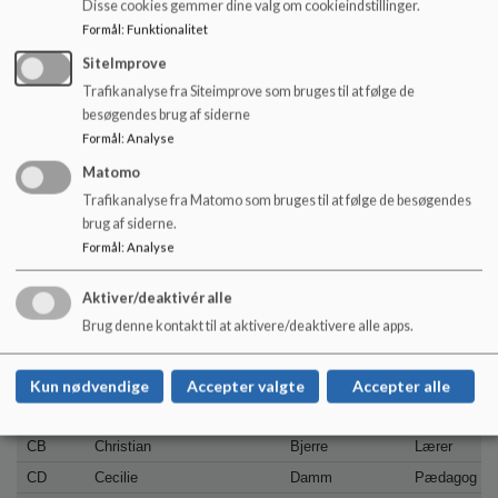
TM
Tina
Madsen
Lærer
Disse cookies gemmer dine valg om cookieindstillinger.
Formål
:
Funktionalitet
TJ
Trine Juhl
Nielsen
Lærer
SiteImprove
TN
Trine Manju Noes
Juhl
Lærer
Trafikanalyse fra Siteimprove som bruges til at følge de
TL
Tue
Lassen
Lærer
besøgendes brug af siderne
Formål
:
Analyse
Matomo
ØsterbyCentret
Trafikanalyse fra Matomo som bruges til at følge de besøgendes
brug af siderne.
Initialer
Fornavn
Efternavn
Stilling
Formål
:
Analyse
AB
Anders Peter
Beier
Pædagog
ABG
Amalia Boulund
Gøttig
Pædagog
Aktiver/deaktivér alle
AG
Anne-Grethe Hallum
Hansen
Pædagog
Brug denne kontakt til at aktivere/deaktivere alle apps.
AN
Anne Mette
Kinlan
Pædagog
AU
Anne Guldberg
Trærup
Lærer
Kun nødvendige
Accepter valgte
Accepter alle
AØ
Adem
Özyigit
Lærer
CB
Christian
Bjerre
Lærer
CD
Cecilie
Damm
Pædagog