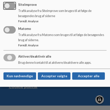
o
SiteImprove
l
Trafikanalyse fra Siteimprove som bruges til at følge de
d
besøgendes brug af siderne
e
Østerbyskolen
Formål
:
Analyse
t
Nygade 17, 6600 Vejen
Matomo
osterbyskolen@vejen.dk
Trafikanalyse fra Matomo som bruges til at følge de besøgendes
brug af siderne.
+45 79 96 56 00
Formål
:
Analyse
EAN NR.
5798005403906
Tilgængelighedserklæring
Aktiver/deaktivér alle
Sitemap
Brug denne kontakt til at aktivere/deaktivere alle apps.
Kun nødvendige
Accepter valgte
Accepter alle
Cookie politik