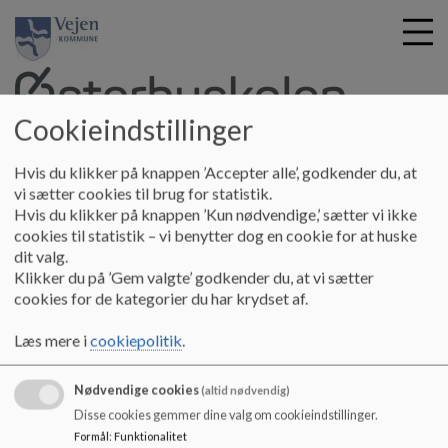
Cookieindstillinger
G
Østerbyskolen
Hvis du klikker på knappen ’Accepter alle’, godkender du, at
å
Om skolen
Skolebestyrelsen
Referater Skolebestyrelsen
vi sætter cookies til brug for statistik.
t
Hvis du klikker på knappen ’Kun nødvendige,’ sætter vi ikke
Referat 30-01-2024
i
cookies til statistik – vi benytter dog en cookie for at huske
l
dit valg.
h
Referat 30-01-2024
Klikker du på ’Gem valgte’ godkender du, at vi sætter
o
cookies for de kategorier du har krydset af.
v
e
Referat 30-01-2024
Læs mere i
cookiepolitik
.
d
i
Dokumenter
Nødvendige cookies
n
(altid nødvendig)
Referat 30-01-2024
d
Disse cookies gemmer dine valg om cookieindstillinger.
h
Formål
:
Funktionalitet