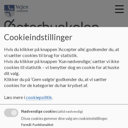
Cookieindstillinger
G
Østerbyskolen
Hvis du klikker på knappen ’Accepter alle’, godkender du, at
å
Om skolen
Skolebestyrelsen
Referater Skolebestyrelsen
vi sætter cookies til brug for statistik.
t
Hvis du klikker på knappen ’Kun nødvendige,’ sætter vi ikke
Referater august - december 2022
i
cookies til statistik – vi benytter dog en cookie for at huske
l
dit valg.
h
Referater august - december 2022
Klikker du på ’Gem valgte’ godkender du, at vi sætter
o
cookies for de kategorier du har krydset af.
v
e
-
Læs mere i
cookiepolitik
.
d
i
Dokumenter
Nødvendige cookies
n
(altid nødvendig)
Referater august - december 2022.pdf
d
Disse cookies gemmer dine valg om cookieindstillinger.
h
Formål
:
Funktionalitet