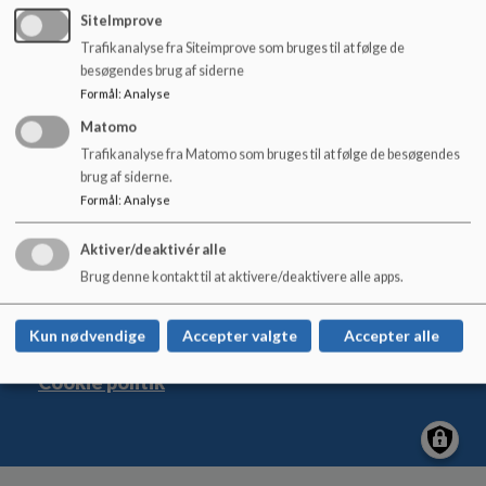
o
SiteImprove
l
Trafikanalyse fra Siteimprove som bruges til at følge de
d
besøgendes brug af siderne
e
Østerbyskolen
Formål
:
Analyse
t
Nygade 17, 6600 Vejen
Matomo
osterbyskolen@vejen.dk
Trafikanalyse fra Matomo som bruges til at følge de besøgendes
brug af siderne.
+45 79 96 56 00
Formål
:
Analyse
EAN NR.
5798005403906
Tilgængelighedserklæring
Aktiver/deaktivér alle
Sitemap
Brug denne kontakt til at aktivere/deaktivere alle apps.
Kun nødvendige
Accepter valgte
Accepter alle
Cookie politik