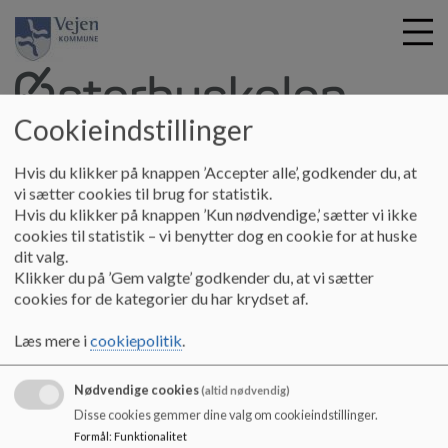
Cookieindstillinger
G
Østerbyskolen
Hvis du klikker på knappen ’Accepter alle’, godkender du, at
å
Om skolen
Forældretilfredshedsundersøgelse 2023
vi sætter cookies til brug for statistik.
t
Hvis du klikker på knappen ’Kun nødvendige,’ sætter vi ikke
i
cookies til statistik – vi benytter dog en cookie for at huske
Forældretilfredshedsundersøgelse
l
dit valg.
h
Klikker du på ’Gem valgte’ godkender du, at vi sætter
2023
o
cookies for de kategorier du har krydset af.
v
e
Læs mere i
cookiepolitik
.
https://www.ism.dk/indenrigs/kommunal-og-
d
regionaloekonomi/landsdaekkende-
i
brugertilfredshedsundersoegelser-
Nødvendige cookies
n
(altid nødvendig)
btu/brugertilfredshedsundersoegelse-af-
d
Disse cookies gemmer dine valg om cookieindstillinger.
folkeskole-og-sfo
h
Formål
:
Funktionalitet