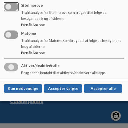
o
SiteImprove
l
Trafikanalyse fra Siteimprove som bruges til at følge de
d
besøgendes brug af siderne
e
Formål
:
Analyse
Østerbyskolen
t
Nygade 17, 6600 Vejen
Matomo
Trafikanalyse fra Matomo som bruges til at følge de besøgendes
osterbyskolen@vejen.dk
brug af siderne.
+45 79 96 56 00
Formål
:
Analyse
EAN NR.
5798005403906
Tilgængelighedserklæring
Aktiver/deaktivér alle
Sitemap
Brug denne kontakt til at aktivere/deaktivere alle apps.
Kun nødvendige
Accepter valgte
Accepter alle
Cookie politik