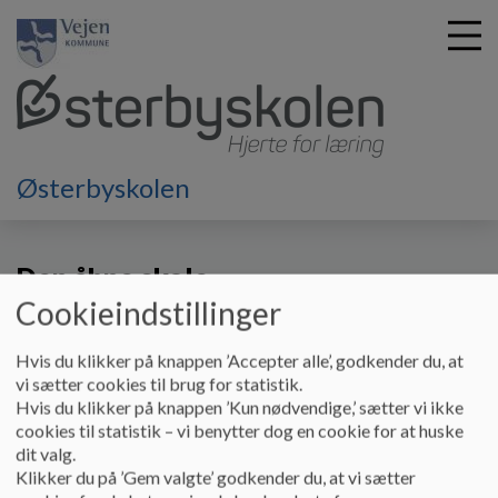
G
Østerbyskolen
å
ØsterbyCentret
Den åbne skole
t
i
Den åbne skole
l
h
Cookieindstillinger
o
v
Den åbne skole
Hvis du klikker på knappen ’Accepter alle’, godkender du, at
e
Ture ud af huset er en vigtig del af Centrets pædagogik og
vi sætter cookies til brug for statistik.
d
Hvis du klikker på knappen ’Kun nødvendige,’ sætter vi ikke
i
en vej til god læring. Vi benytter os gerne af de
cookies til statistik – vi benytter dog en cookie for at huske
n
naturområder og de kulturelle oplevelser, der er i
dit valg.
d
Klikker du på ’Gem valgte’ godkender du, at vi sætter
h
nærmiljøet omkring skolen. Alle sanser kommer i sving og