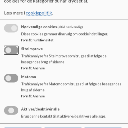
cookies for de kategorier du har krydset af.
o
det styrker hukommelsen. Ved ture ud af huset får børnene
l
Læs mere i
cookiepolitik
.
d
gode oplevelser i fællesskab, som er et godt fundament. En
e
fælles historie at tale ud fra, som f.eks. kan efterbehandles
t
Nødvendige cookies
(altid nødvendig)
ved, at børnene skriver læsebogssider om oplevelsen. På
Disse cookies gemmer dine valg om cookieindstillinger.
Formål
:
Funktionalitet
samme måde kan der tages konkret udgangspunkt med
SiteImprove
matematikfaglig vinkel. F.eks. kilometer-beregning,
Trafikanalyse fra Siteimprove som bruges til at følge de
vejskilte og andet. Vi har gode erfaringer med, at eleverne
besøgendes brug af siderne
Formål
:
Analyse
er mere motiveret, når samtalen handler om dem selv og
Matomo
undervisningen tager sit udspring i faktiske egne oplevede
Trafikanalyse fra Matomo som bruges til at følge de besøgendes
erfaringer.
brug af siderne.
Formål
:
Analyse
Aktiver/deaktivér alle
Brug denne kontakt til at aktivere/deaktivere alle apps.
Østerbyskolen
Nygade 17, 6600 Vejen