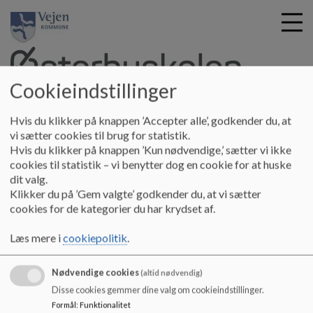
Cookieindstillinger
G
Østerbyskolen
Hvis du klikker på knappen ’Accepter alle’, godkender du, at
å
Om skolen
Skolebestyrelsen
Referater Skolebestyrelsen
vi sætter cookies til brug for statistik.
t
Hvis du klikker på knappen ’Kun nødvendige,’ sætter vi ikke
Referat 27-01-2025
i
cookies til statistik – vi benytter dog en cookie for at huske
l
dit valg.
h
Referat 27-01-2025
Klikker du på ’Gem valgte’ godkender du, at vi sætter
o
cookies for de kategorier du har krydset af.
v
e
Referat 27-01-2025
Læs mere i
cookiepolitik
.
d
i
Dokumenter
Nødvendige cookies
n
(altid nødvendig)
Referat 27-01-2025
d
Disse cookies gemmer dine valg om cookieindstillinger.
h
Formål
:
Funktionalitet