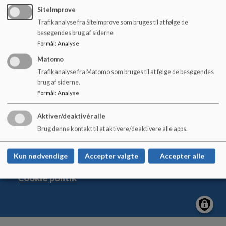
o
SiteImprove
l
Trafikanalyse fra Siteimprove som bruges til at følge de
d
besøgendes brug af siderne
e
Østerbyskolen
Formål
:
Analyse
t
Nygade 17, 6600 Vejen
Matomo
osterbyskolen@vejen.dk
Trafikanalyse fra Matomo som bruges til at følge de besøgendes
brug af siderne.
+45 79 96 56 00
Formål
:
Analyse
EAN NR.
5798005403906
Tilgængelighedserklæring
Aktiver/deaktivér alle
Sitemap
Brug denne kontakt til at aktivere/deaktivere alle apps.
Kun nødvendige
Accepter valgte
Accepter alle
Cookie politik