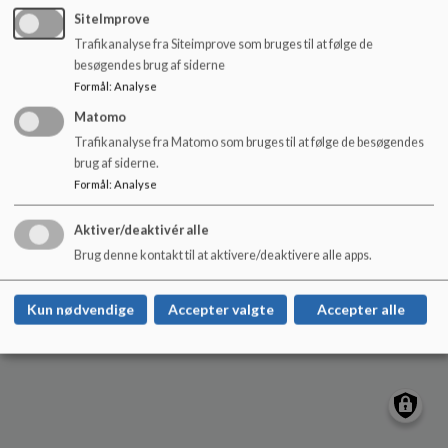
o
Nygade 17, 6600 Vejen
SiteImprove
l
osterbyskolen@vejen.dk
Trafikanalyse fra Siteimprove som bruges til at følge de
d
besøgendes brug af siderne
+45 79 96 56 00
e
Formål
:
Analyse
t
EAN NR.
5798005403906
Matomo
Tilgængelighedserklæring
Trafikanalyse fra Matomo som bruges til at følge de besøgendes
Sitemap
brug af siderne.
Formål
:
Analyse
Aktiver/deaktivér alle
Cookie politik
Brug denne kontakt til at aktivere/deaktivere alle apps.
Kun nødvendige
Accepter valgte
Accepter alle