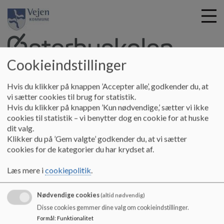
Cookieindstillinger
G
Østerbyskolen
Hvis du klikker på knappen ’Accepter alle’, godkender du, at
å
Om skolen
Trivsel
Nationaltrivsel 2022/2023
vi sætter cookies til brug for statistik.
t
Hvis du klikker på knappen ’Kun nødvendige,’ sætter vi ikke
i
cookies til statistik – vi benytter dog en cookie for at huske
Nationaltrivsel 2022/2023
l
dit valg.
h
Klikker du på ’Gem valgte’ godkender du, at vi sætter
o
cookies for de kategorier du har krydset af.
v
https://uddannelsesstatistik.dk/Pages/Institutions/57
e
5011.aspx
Læs mere i
cookiepolitik
.
d
i
Nødvendige cookies
n
(altid nødvendig)
d
Disse cookies gemmer dine valg om cookieindstillinger.
h
Østerbyskolen
Formål
:
Funktionalitet