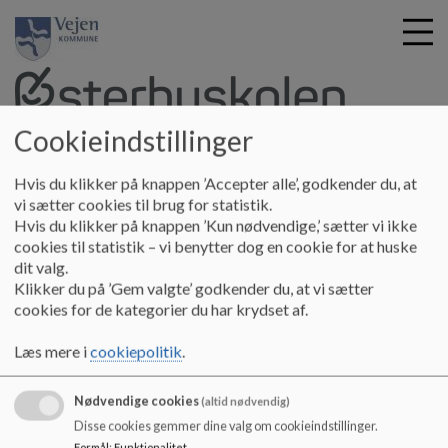
Cookieindstillinger
G
Østerbyskolen
å
Hvis du klikker på knappen ’Accepter alle’, godkender du, at
Om skolen
Skolebestyrelsen
Skolebestyrelsen
t
vi sætter cookies til brug for statistik.
tilknyttede klasser 2025/2026
i
Hvis du klikker på knappen ’Kun nødvendige,’ sætter vi ikke
l
cookies til statistik – vi benytter dog en cookie for at huske
h
dit valg.
Skolebestyrelsen tilknyttede
o
Klikker du på ’Gem valgte’ godkender du, at vi sætter
v
cookies for de kategorier du har krydset af.
klasser 2025/2026
e
d
Læs mere i
cookiepolitik
.
i
-
n
Nødvendige cookies
(altid nødvendig)
d
Dokumenter
Disse cookies gemmer dine valg om cookieindstillinger.
h
Formål
:
Funktionalitet