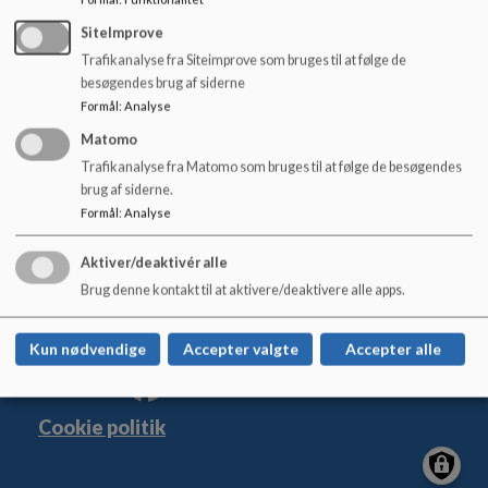
SB -klassetilknytning 25-26 .pdf
o
l
SiteImprove
d
Trafikanalyse fra Siteimprove som bruges til at følge de
e
besøgendes brug af siderne
t
Formål
:
Analyse
Østerbyskolen
Matomo
Trafikanalyse fra Matomo som bruges til at følge de besøgendes
Nygade 17, 6600 Vejen
brug af siderne.
osterbyskolen@vejen.dk
Formål
:
Analyse
+45 79 96 56 00
EAN NR.
5798005403906
Aktiver/deaktivér alle
Tilgængelighedserklæring
Brug denne kontakt til at aktivere/deaktivere alle apps.
Sitemap
Kun nødvendige
Accepter valgte
Accepter alle
Cookie politik