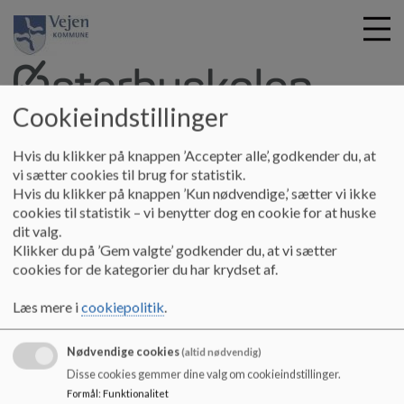
Cookieindstillinger
G
Østerbyskolen
Hvis du klikker på knappen ’Accepter alle’, godkender du, at
å
Om skolen
Skolebestyrelsen
Referater Skolebestyrelsen
vi sætter cookies til brug for statistik.
t
Hvis du klikker på knappen ’Kun nødvendige,’ sætter vi ikke
Referat 30-09-2025
i
cookies til statistik – vi benytter dog en cookie for at huske
l
dit valg.
h
Referat 30-09-2025
Klikker du på ’Gem valgte’ godkender du, at vi sætter
o
cookies for de kategorier du har krydset af.
v
e
.
Læs mere i
cookiepolitik
.
d
i
Dokumenter
Nødvendige cookies
n
(altid nødvendig)
Referat SB - september 25.pdf
d
Disse cookies gemmer dine valg om cookieindstillinger.
h
Formål
:
Funktionalitet