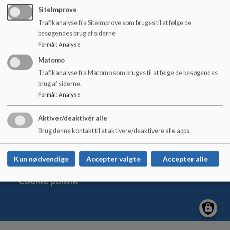
o
SiteImprove
l
Trafikanalyse fra Siteimprove som bruges til at følge de
d
besøgendes brug af siderne
e
Østerbyskolen
Formål
:
Analyse
t
Nygade 17, 6600 Vejen
Matomo
osterbyskolen@vejen.dk
Trafikanalyse fra Matomo som bruges til at følge de besøgendes
brug af siderne.
+45 79 96 56 00
Formål
:
Analyse
EAN NR.
5798005403906
Tilgængelighedserklæring
Aktiver/deaktivér alle
Sitemap
Brug denne kontakt til at aktivere/deaktivere alle apps.
Kun nødvendige
Accepter valgte
Accepter alle
Cookie politik