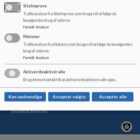
o
SiteImprove
l
Trafikanalyse fra Siteimprove som bruges til at følge de
d
besøgendes brug af siderne
e
Østerbyskolen
Formål
:
Analyse
t
Nygade 17, 6600 Vejen
Matomo
osterbyskolen@vejen.dk
Trafikanalyse fra Matomo som bruges til at følge de besøgendes
brug af siderne.
+45 79 96 56 00
Formål
:
Analyse
EAN NR.
5798005403906
Tilgængelighedserklæring
Aktiver/deaktivér alle
Sitemap
Brug denne kontakt til at aktivere/deaktivere alle apps.
Kun nødvendige
Accepter valgte
Accepter alle
Cookie politik