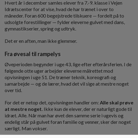
o
Hvert år i december samles elever fra 7.-9. klasse i Vejen
l
Idrætscenter for at vise, hvad de har trænet i over to
d
måneder. Foran 600 begejstrede tilskuere — fordelt på to
e
udsolgte forestillinger — fylder eleverne gulvet med dans,
t
gymnastikserier, spring og udtryk.
Det er en aften, man ikke glemmer.
Fra øvesal til rampelys
Øveperioden begynder i uge 43, lige efter efterårsferien. I de
følgende otte uger arbejder eleverne målrettet mod
opvisningen i uge 51. De træner teknik, koreografi og
samarbejde — og de lærer, hvad det vil sige at mestre noget
over tid.
For det er netop det, opvisningen handler om:
Alle skal prøve
at mestre noget.
Ikke kun de elever, der er naturligt gode til
idræt. Alle. Når man har øvet den samme serie i ugevis og
endelig står på gulvet foran familie og venner, sker der noget
særligt. Man vokser.