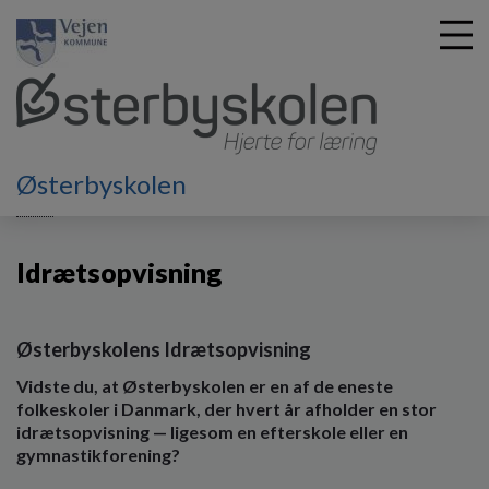
G
Østerbyskolen
å
Hjem
t
i
Idrætsopvisning
l
h
o
v
Østerbyskolens Idrætsopvisning
e
d
Vidste du, at Østerbyskolen er en af de eneste
i
folkeskoler i Danmark, der hvert år afholder en stor
n
idrætsopvisning — ligesom en efterskole eller en
d
gymnastikforening?
h