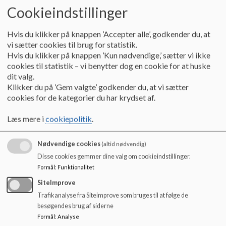
Dans, gymnastik, spring og udtryk
Cookieindstillinger
Opvisningen er en blanding af flere discipliner:
Hvis du klikker på knappen ’Accepter alle’, godkender du, at
Dans
— fra moderne til hiphop, med koreografi eleverne selv
vi sætter cookies til brug for statistik.
er med til at udvikle
Hvis du klikker på knappen ’Kun nødvendige,’ sætter vi ikke
Gymnastikserier
— klassiske serier med spring, ruller og
cookies til statistik – vi benytter dog en cookie for at huske
dit valg.
balanceelementer
Klikker du på ’Gem valgte’ godkender du, at vi sætter
Spring
— trampolinspring, minitramp og flikflak for de
cookies for de kategorier du har krydset af.
modige
Udtryk
— kreative numre hvor eleverne kombinerer
Læs mere i
cookiepolitik
.
bevægelse med fortælling
Nødvendige cookies
(altid nødvendig)
Disse cookies gemmer dine valg om cookieindstillinger.
Formål
:
Funktionalitet
SiteImprove
Trafikanalyse fra Siteimprove som bruges til at følge de
besøgendes brug af siderne
Formål
:
Analyse